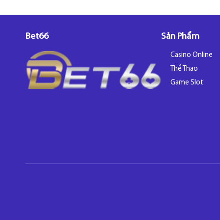
Bet66
Sản Phẩm
Casino Online
Thể Thao
Game Slot