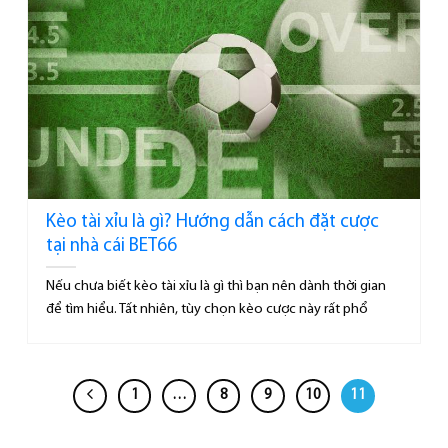
Kèo tài xỉu là gì? Hướng dẫn cách đặt cược
tại nhà cái BET66
Nếu chưa biết kèo tài xỉu là gì thì bạn nên dành thời gian
để tìm hiểu. Tất nhiên, tùy chọn kèo cược này rất phổ
1
…
8
9
10
11