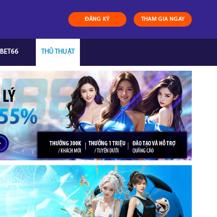
ĐĂNG KÝ
THAM GIA NGAY
BET66
THỦ THUẬT