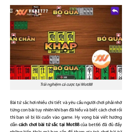
Trải nghiệm cá cược tại Mot88
Bài tứ sắc hơi nhiều chi tiết và yêu cầu người chơi phải nhớ
từng con bài tuy nhiên khi bạn đã hiểu và biết cách chơi rồi
thì bạn sẽ bị lôi cuốn vào game. Hy vọng bài viết hướng
dẫn
cách chơi bài tứ sắc tại Mot88
của bet66 đã đủ đầy