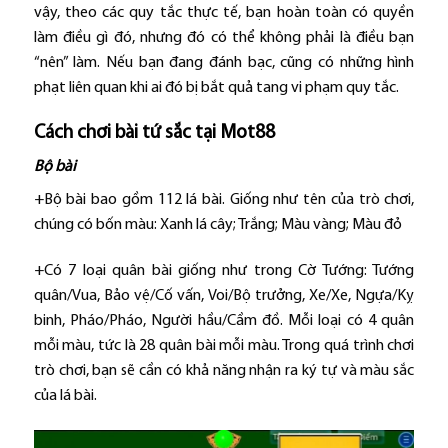
vậy, theo các quy tắc thực tế, bạn hoàn toàn có quyền
làm điều gì đó, nhưng đó có thể không phải là điều bạn
“nên” làm. Nếu bạn đang đánh bạc, cũng có những hình
phạt liên quan khi ai đó bị bắt quả tang vi phạm quy tắc.
Cách chơi bài tứ sắc tại Mot88
Bộ bài
+Bộ bài bao gồm 112 lá bài. Giống như tên của trò chơi,
chúng có bốn màu: Xanh lá cây; Trắng; Màu vàng; Màu đỏ
+Có 7 loại quân bài giống như trong Cờ Tướng: Tướng
quân/Vua, Bảo vệ/Cố vấn, Voi/Bộ trưởng, Xe/Xe, Ngựa/Kỵ
binh, Pháo/Pháo, Người hầu/Cầm đồ. Mỗi loại có 4 quân
mỗi màu, tức là 28 quân bài mỗi màu. Trong quá trình chơi
trò chơi, bạn sẽ cần có khả năng nhận ra ký tự và màu sắc
của lá bài.