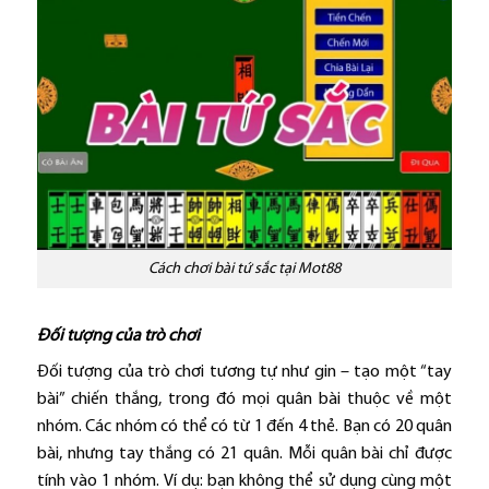
Cách chơi bài tứ sắc tại Mot88
Đối tượng của trò chơi
Đối tượng của trò chơi tương tự như gin – tạo một “tay
bài” chiến thắng, trong đó mọi quân bài thuộc về một
nhóm. Các nhóm có thể có từ 1 đến 4 thẻ. Bạn có 20 quân
bài, nhưng tay thắng có 21 quân. Mỗi quân bài chỉ được
tính vào 1 nhóm. Ví dụ: bạn không thể sử dụng cùng một