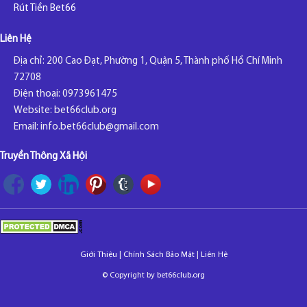
Rút Tiền Bet66
Liên Hệ
Địa chỉ:
200 Cao Đạt, Phường 1, Quận 5, Thành phố Hồ Chí Minh
72708
Điện thoại: 0973961475
Website: bet66club.org
Email:
info.bet66club@gmail.com
Truyền Thông Xã Hội
Giới Thiệu
|
Chính Sách Bảo Mật
|
Liên Hệ
© Copyright by
bet66club.org