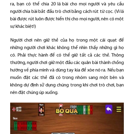
ra, bạn có thể chia 20 lá bài cho mọi người và yêu cầu
người chia bài bắt đầu trò chơi bằng cách rút từ cọc. (Vì lá
bài được rút luôn được hiển thị cho mọi người, nên có một
sự khác biệt!)
Người chơi nên giữ thẻ của họ trong một cái quạt để
những người chơi khác không thể nhìn thấy những gì họ
có. Phải thực hành để có thể giữ tất cả các thẻ. Thông
thường, người chơi giữ một đầu các quân bài thành chồng
hướng về phía mình và dùng tay kia để xòe nó ra. Nếu bạn
muốn đặt các thẻ đã có trong nhóm sang một bên và
không dự định sử dụng chúng trong khi chơi trò chơi, bạn
nên đặt chúng úp xuống.