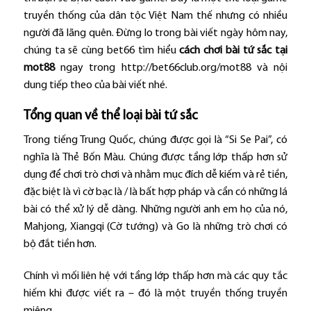
truyền thống của dân tộc Việt Nam thế nhưng có nhiều
người đã lãng quên. Đừng lo trong bài viết ngày hôm nay,
chúng ta sẽ cùng bet66 tìm hiểu
cách chơi bài tứ sắc tại
mot88
ngay trong
http://bet66club.org/mot88
và nội
dung tiếp theo của bài viết nhé.
Tổng quan về thể loại bài tứ sắc
Trong tiếng Trung Quốc, chúng được gọi là “Si Se Pai”, có
nghĩa là Thẻ Bốn Màu. Chúng được tầng lớp thấp hơn sử
dụng để chơi trò chơi và nhằm mục đích dễ kiếm và rẻ tiền,
đặc biệt là vì cờ bạc là / là bất hợp pháp và cần có những lá
bài có thể xử lý dễ dàng. Những người anh em họ của nó,
Mahjong, Xiangqi (Cờ tướng) và Go là những trò chơi có
bộ đắt tiền hơn.
Chính vì mối liên hệ với tầng lớp thấp hơn mà các quy tắc
hiếm khi được viết ra – đó là một truyền thống truyền
miệng.