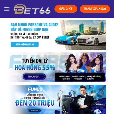
Skip
to
ĐĂNG KÝ
THAM GIA NGAY
content