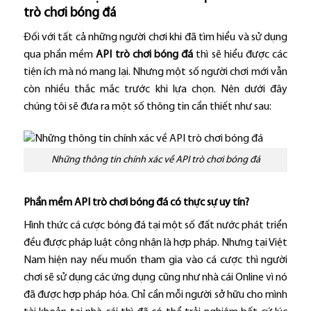
trò chơi bóng đá
Đối với tất cả những người chơi khi đã tìm hiểu và sử dụng
qua phần mềm
API trò chơi bóng đá
thì sẽ hiểu được các
tiện ích mà nó mang lại. Nhưng một số người chơi mới vẫn
còn nhiều thắc mắc trước khi lựa chọn. Nên dưới đây
chúng tôi sẽ đưa ra một số thông tin cần thiết như sau:
Những thông tin chính xác về API trò chơi bóng đá
Phần mềm API trò chơi bóng đá có thực sự uy tín?
Hình thức cá cược bóng đá tại một số đất nước phát triển
đều được pháp luật công nhận là hợp pháp. Nhưng tại Việt
Nam hiện nay nếu muốn tham gia vào cá cược thì người
chơi sẽ sử dụng các ứng dụng cũng như nhà cái Online vì nó
đã được hợp pháp hóa. Chỉ cần mỗi người sở hữu cho mình