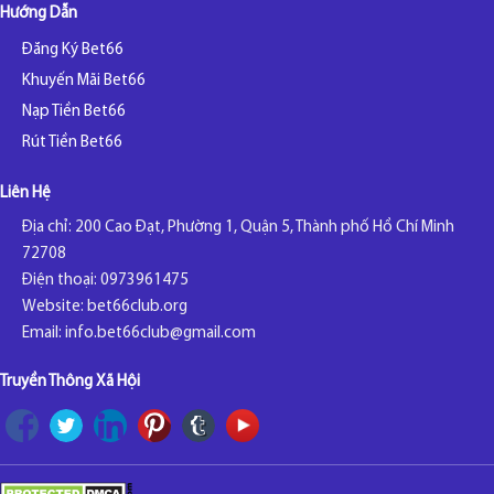
Hướng Dẫn
Đăng Ký Bet66
Khuyến Mãi Bet66
Nạp Tiền Bet66
Rút Tiền Bet66
Liên Hệ
Địa chỉ:
200 Cao Đạt, Phường 1, Quận 5, Thành phố Hồ Chí Minh
72708
Điện thoại: 0973961475
Website: bet66club.org
Email:
info.bet66club@gmail.com
Truyền Thông Xã Hội