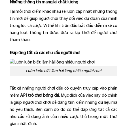
Những thông tin mang lại chất lượng
Tại mỗi thời điểm khác nhau sẽ luôn cập nhật những thông
tin mới để giúp người chơi thay đổi việc dự đoán của mình
trong lúc cá cược. Vì thế khi trận đấu bắt đầu diễn ra sẽ có
hàng loạt thông tin được đưa ra kịp thời để người chơi
tham khảo.
Đáp ứng tất cả các nhu cầu người chơi
Luôn luôn biết làm hài lòng nhiều người chơi
Tất cả những người chơi đều có quyền truy cập vào phần
mềm
API trò chơi bóng đá.
Mục đích của việc này đó chính
là giúp người chơi chơi dễ dàng tìm kiếm những dữ liệu mà
họ yêu thích. Bên cạnh đó đó có thể đáp ứng tất cả các
nhu cầu sử dụng ảnh của nhiều cược thủ trong một thời
gian nhất định.