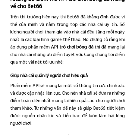
về cho Bet66
Trên thị trường hiện nay thì Bet66 đã khẳng định được vị
thế của mình và nằm trong top các nhà cái uy tín. Số
lượng người chơi tham gia vào nhà cái đều tăng mỗi ngày
nhất là các loại hình game thể thao. Nó chứng tỏ rằng khi
áp dụng phần mềm
API trò chơi bóng đá
thì đã mang lại
cho nhà cái những ưu điểm tuyệt vời. Cùng chúng tôi điểm
qua một vài nét tối ưu nhé:
Giúp nhà cái quản lý người chơi hiệu quả
Phần mềm API sẽ mang lại một số thông tin cực chính xác
và được cập nhật liên tục. Cho nên nhà cái sẽ đưa ra những
điểm toàn diện nhất mang lại hiệu quả cao cho người chơi
tham khảo. Từ những vấn đề này sẽ giúp Bet66 tiết kiệm
được nguồn nhân lực và tiền bạc để luôn làm hài lòng
người chơi.