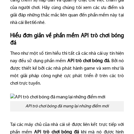
tăng thêm sự hấp dẫn và quản lý chặt chẽ việc tham gia
của người chơi. Hãy cùng chúng tôi xem các ưu điểm và
giải đáp những thắc mắc liên quan đến phần mềm này tại
nhà cái Bet66 nhé.
Hiểu đơn giản về phần mềm API trò chơi bóng
đá
Theo như một số tìm hiểu thì tất cả các nhà cái uy tín hiện
nay đều sử dụng phần mềm
API trò chơi bóng đá.
Bởi nó
được thiết kế bởi các nhà phát hành game và xem như là
một giải pháp công nghệ cực phát triển ở trên các trò
chơi trực tuyến.
API trò chơi bóng đá mang lại những điểm mới
Tại các máy chủ của nhà cái sẽ được liên kết trực tiếp với
phần mềm
API trò chơi bóng đá
khi mà nó được hình