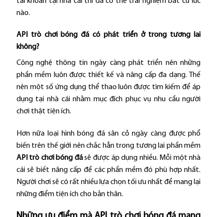
tài khoản tại nhà cái thì đã có thể trải nghiệm bất cứ lúc
nào.
API trò chơi bóng đá có phát triển ở trong tương lai
không?
Công nghệ thông tin ngày càng phát triển nên những
phần mềm luôn được thiết kế và nâng cấp đa dạng. Thế
nên một số ứng dụng thể thao luôn được tìm kiếm để áp
dụng tại nhà cái nhằm mục đích phục vụ nhu cầu người
chơi thật tiện ích.
Hơn nữa loại hình bóng đá sân cỏ ngày càng được phổ
biến trên thế giới nên chắc hẳn trong tương lai phần mềm
API trò chơi bóng đá
sẽ được áp dụng nhiều. Mỗi một nhà
cái sẽ biết nâng cấp để các phần mềm đó phù hợp nhất.
Người chơi sẽ có rất nhiều lựa chọn tối ưu nhất để mang lại
những điểm tiện ích cho bản thân.
Những ưu điểm mà API trò chơi bóng đá mang