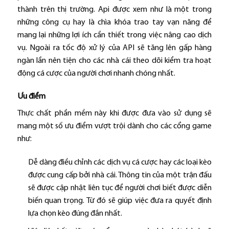
thành trên thị trường. Api được xem như là một trong
những công cụ hay là chìa khóa trao tay vạn năng để
mang lại những lợi ích cần thiết trong việc nâng cao dịch
vụ. Ngoài ra tốc độ xử lý của API sẽ tăng lên gấp hàng
ngàn lần nên tiện cho các nhà cái theo dõi kiểm tra hoạt
động cá cược của người chơi nhanh chóng nhất.
Ưu điểm
Thực chất phần mềm này khi được đưa vào sử dụng sẽ
mang một số ưu điểm vượt trội dành cho các cổng game
như:
Dễ dàng điều chỉnh các dịch vụ cá cược hay các loại kèo
được cung cấp bởi nhà cái. Thông tin của một trận đấu
sẽ được cập nhật liên tục để người chơi biết được diễn
biến quan trọng. Từ đó sẽ giúp việc đưa ra quyết định
lựa chọn kèo đúng đắn nhất.