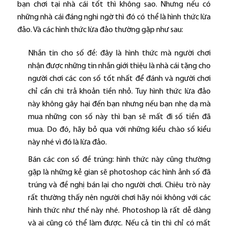
bạn chơi tại nhà cái tốt thì không sao. Nhưng nếu có
những nhà cái đáng nghi ngờ thì đó có thể là hình thức lừa
đảo. Và các hình thức lừa đảo thường gặp như sau:
Nhắn tin cho số đề: đây là hình thức mà người chơi
nhận được những tin nhắn giới thiệu là nhà cái tặng cho
người chơi các con số tốt nhất để đánh và người chơi
chỉ cần chi trả khoản tiền nhỏ. Tuy hình thức lừa đảo
này không gây hại đến bạn nhưng nếu bạn nhẹ dạ mà
mua những con số này thì bạn sẽ mất đi số tiền đã
mua. Do đó, hãy bỏ qua với những kiểu chào số kiểu
này nhé vì đó là lừa đảo.
Bán các con số đề trúng: hình thức này cũng thường
gặp là những kẻ gian sẽ photoshop các hình ảnh số đã
trúng và đề nghị bán lại cho người chơi. Chiêu trò này
rất thường thấy nên người chơi hãy nói không với các
hình thức như thế này nhé. Photoshop là rất dễ dàng
và ai cũng có thể làm được. Nếu cả tin thì chỉ có mất