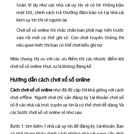
toàn. Ví dụ như các nhà cái uy tín sẽ có hệ thống bảo
mật tốt, chính sách trả thưởng đảm bảo và tại nhà cái
kém uy tín thì sẽ ngược lại.
Chơi xổ số online thì chắc chắn bạn phải nạp tiền trước
vào rồi mới có thể ghi số. Còn chơi truyền thống thì
nếu quen biết thì bạn có thể chơi kiểu ghi nợ.
Nhìn chung thì so với các ưu điểm thì các nhược điểm khi
chơi xổ số online thực sự là không đáng kể.
Hướng dẫn cách chơi xổ số online
Cách chơi xổ số online
như đã đề cập thì khá giống với cách
chơi offline. Người chơi chỉ cần đăng ký tài khoản chơi xổ
số ở các nhà cái trực tuyến uy tín là có thể chơi dễ dàng. Và
các bước chơi xổ số online sẽ như sau:
Bước 1: tìm kiếm 1 nhà cái uy tín để đăng ký tài khoản. Bạn