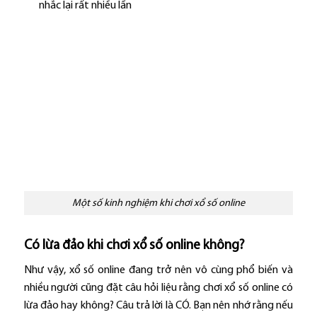
nhắc lại rất nhiều lần
Một số kinh nghiệm khi chơi xổ số online
Có lừa đảo khi chơi xổ số online không?
Như vậy, xổ số online đang trở nên vô cùng phổ biến và
nhiều người cũng đặt câu hỏi liệu rằng chơi xổ số online có
lừa đảo hay không? Câu trả lời là CÓ. Bạn nên nhớ rằng nếu