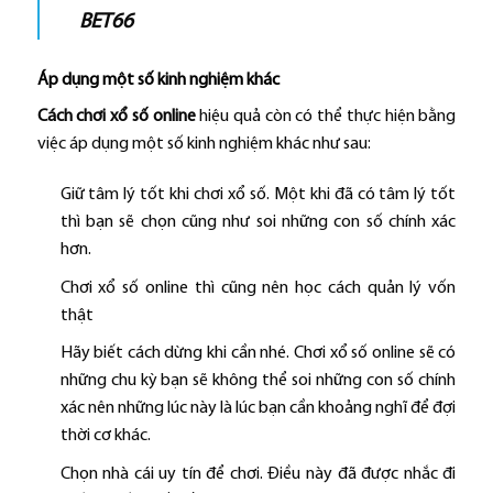
BET66
Áp dụng một số kinh nghiệm khác
Cách chơi xổ số online
hiệu quả còn có thể thực hiện bằng
việc áp dụng một số kinh nghiệm khác như sau:
Giữ tâm lý tốt khi chơi xổ số. Một khi đã có tâm lý tốt
thì bạn sẽ chọn cũng như soi những con số chính xác
hơn.
Chơi xổ số online thì cũng nên học cách quản lý vốn
thật
Hãy biết cách dừng khi cần nhé. Chơi xổ số online sẽ có
những chu kỳ bạn sẽ không thể soi những con số chính
xác nên những lúc này là lúc bạn cần khoảng nghĩ để đợi
thời cơ khác.
Chọn nhà cái uy tín để chơi. Điều này đã được nhắc đi