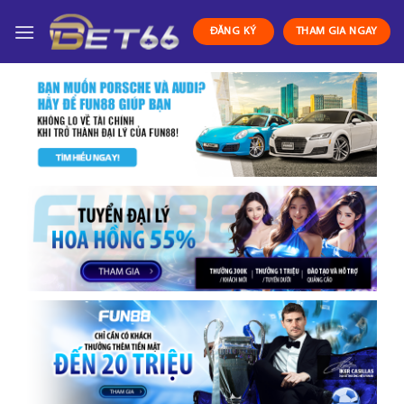
Skip
to
ĐĂNG KÝ
THAM GIA NGAY
content