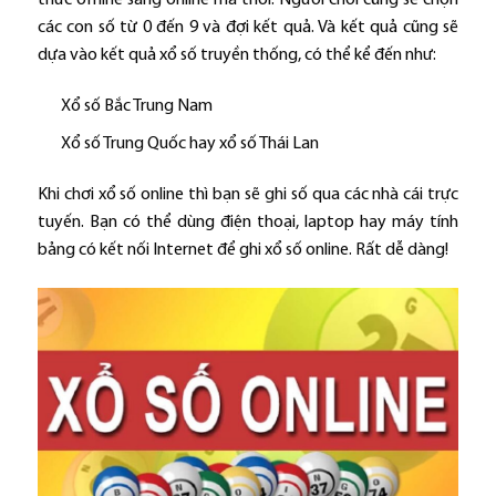
các con số từ 0 đến 9 và đợi kết quả. Và kết quả cũng sẽ
dựa vào kết quả xổ số truyền thống, có thể kể đến như:
Xổ số Bắc Trung Nam
Xổ số Trung Quốc hay xổ số Thái Lan
Khi chơi xổ số online thì bạn sẽ ghi số qua các nhà cái trực
tuyến. Bạn có thể dùng điện thoại, laptop hay máy tính
bảng có kết nối Internet để ghi xổ số online. Rất dễ dàng!