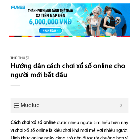
THỦ THUẬT
Hướng dẫn cách chơi xổ số online cho
người mới bắt đầu
Mục lục
Cách chơi xổ số online
được nhiều người tìm hiểu hiện nay
vì chơi xổ số online là kiểu chơi khá mới mẻ với nhiều người.
Hình thức online ngày càng trở nên được ưa chuộng hơn vì