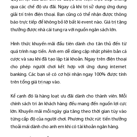
qua các chế độ ưu đãi. Ngay cả khi trị sử dụng ứng dụng
giải trí trên điện thoại. Bạn cũng có thể nhận được thông
báo trực tiếp để không bỏ lỡ bất kì event nào. Giá trị tặng
thưởng được nhà cái tung ra với nguồn ngân sách lớn.
Hình thức khuyến mãi đầu tiên dành cho tân thủ đến từ
quá trình nạp tiền. Anh em dễ dàng cập nhật phiên bản cá
cược và sau khi đã tạo lập tài khoản. Ngay trên điện thoại
cho phép người chơi kết hợp với ứng dụng internet
banking. Các bạn sẽ có cơ hội nhận ngay 100% được tính
trên tổng giá trị nạp vào.
Kể cạnh đó là hàng loạt ưu đãi dành cho thành viên. Mỗi
chính sách tri ân khách hàng đều mang đến nguồn lợi cực
lớn. Khuyến mãi mỗi ngày gia tăng theo thời gian tùy vào
từng cấp độ của người chơi. Phương thức rút tiền thưởng
thoải mái dành cho anh em khi có tài khoản ngân hàng.