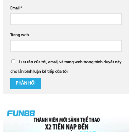
Email
*
Trang web
Lưu tên của tôi, email, và trang web trong trình duyệt này
cho lần bình luận kế tiếp của tôi.