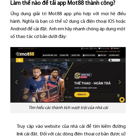
Làm thế nào để tải app Mot88 thành công?
Ứng dụng giải trí Mot88 app phù hợp với mọi hệ điều
hành. Nghĩa là bạn có thể sử dụng cả điện thoại IOS hoặc
Android để cài đặt. Anh em hãy nhanh chóng áp dụng một
số thao tác cơ bản dưới đây:
Tìm hiểu các thành tích vượt trội của nhà cái
Truy cập vào website của nhà cái để tìm kiếm đường
link cài đặt. Đối với các dòng điện thoại cơ bản được sử