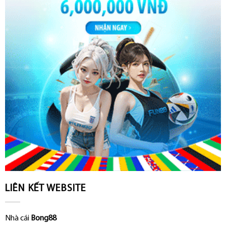
LIÊN KẾT WEBSITE
Nhà cái
Bong88