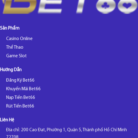
Sản Phẩm
Casino Online
Thể Thao
Game Slot
Hướng Dẫn
Đăng Ký Bet66
Khuyến Mãi Bet66
Nạp Tiền Bet66
Rút Tiền Bet66
Liên Hệ
Địa chỉ:
200 Cao Đạt, Phường 1, Quận 5, Thành phố Hồ Chí Minh
72708