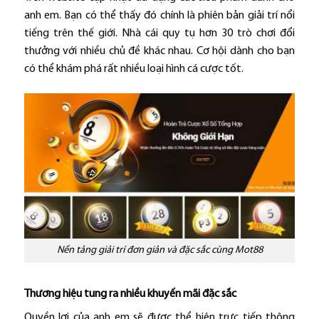
anh em. Bạn có thể thấy đó chính là phiên bản giải trí nổi
tiếng trên thế giới. Nhà cái quy tụ hơn 30 trò chơi đổi
thưởng với nhiều chủ đề khác nhau. Cơ hội dành cho bạn
có thể khám phá rất nhiều loại hình cá cược tốt.
Nền tảng giải trí đơn giản và đặc sắc cùng Mot88
Thương hiệu tung ra nhiều khuyến mãi đặc sắc
Quyền lợi của anh em sẽ được thể hiện trực tiếp thông