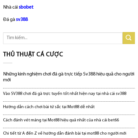
Nhà cái
sbobet
Đá gà
sv388
THỦ THUẬT CÁ CƯỢC
Những kinh nghiệm chơi đá gà trực tiếp Sv388 hiệu quả cho người
mới
Vào SV388 chơi đá gà trực tuyến tốt nhất hiện nay tại nhà cái sv388
Hướng dẫn cách chơi bài tứ sắc tại Mot88 dễ nhất
Cách đánh vét máng tại Mot88 hiệu quả nhất của nhà cái bet66
Chi tiết từ A đến Z về hướng dẫn đánh bài tại mot88 cho người mới