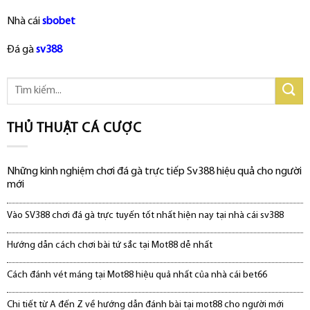
Nhà cái
sbobet
Đá gà
sv388
THỦ THUẬT CÁ CƯỢC
Những kinh nghiệm chơi đá gà trực tiếp Sv388 hiệu quả cho người
mới
Vào SV388 chơi đá gà trực tuyến tốt nhất hiện nay tại nhà cái sv388
Hướng dẫn cách chơi bài tứ sắc tại Mot88 dễ nhất
Cách đánh vét máng tại Mot88 hiệu quả nhất của nhà cái bet66
Chi tiết từ A đến Z về hướng dẫn đánh bài tại mot88 cho người mới