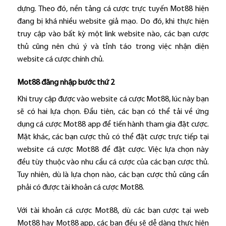
dựng. Theo đó, nền tảng cá cược trực tuyến Mot88 hiện
đang bị khá nhiều website giả mạo. Do đó, khi thực hiện
truy cập vào bất kỳ một link website nào, các bạn cược
thủ cũng nên chú ý và tỉnh táo trong việc nhận diện
website cá cược chính chủ.
Mot88 đăng nhập bước thứ 2
Khi truy cập được vào website cá cược Mot88, lúc này bạn
sẽ có hai lựa chọn. Đầu tiên, các bạn có thể tải về ứng
dụng cá cược Mot88 app để tiến hành tham gia đặt cược.
Mặt khác, các bạn cược thủ có thể đặt cược trực tiếp tại
website cá cược Mot88 để đặt cược. Việc lựa chọn này
đều tùy thuộc vào nhu cầu cá cược của các bạn cược thủ.
Tuy nhiên, dù là lựa chọn nào, các bạn cược thủ cũng cần
phải có được tài khoản cá cược Mot88.
Với tài khoản cá cược Mot88, dù các bạn cược tại web
Mot88 hay Mot88 app, các bạn đều sẽ dễ dàng thực hiện