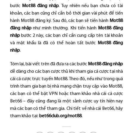
bước
Mot88 đăng nhập
. Tuy nhiên nếu bạn chưa có tài
khoản, các bạn cũng chỉ cần bỏ thời gian vài phút để tiến
hành Mot88 đăng ký. Sau đó, các bạn sẽ tiến hành
Mot88
đăng nhập
như mình thường. Khi tiến hành
Mot88 đăng
nhập
bước 2 này, các bạn chỉ cần cung cấp tên tài khoản
và mật khẩu là đã có thể hoàn tất bước
Mot88 đăng
nhập
.
Tóm lại, bài viết trên đã đưa ra các bước
Mot88 đăng nhập
dễ dàng cho các bạn cược thủ khi tham gia cá cược tại nhà
cái cá cược trực tuyến Mot88. Theo đó, nếu như trong quá
trình tham gia bạn bị nhà mạng chặn truy cập vào Mot88,
các bạn có thể bật VPN hoặc tham khảo nhà cái cá cược
Bet66 – đây cũng đang là một sảnh cược uy tín hiện nay
mà các bạn có thể tham gia. Chi tiết về nhà cái Bet66, hãy
tham khảo tại:
bet66club.org/mot88
.