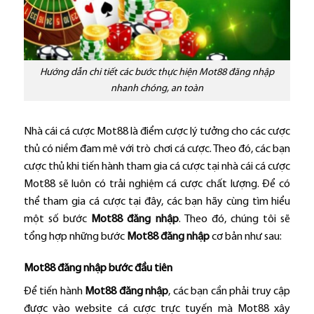
Hướng dẫn chi tiết các bước thực hiện Mot88 đăng nhập
nhanh chóng, an toàn
Nhà cái cá cược Mot88 là điểm cược lý tưởng cho các cược
thủ có niềm đam mê với trò chơi cá cược. Theo đó, các bạn
cược thủ khi tiến hành tham gia cá cược tại nhà cái cá cược
Mot88 sẽ luôn có trải nghiệm cá cược chất lượng. Để có
thể tham gia cá cược tại đây, các bạn hãy cùng tìm hiểu
một số bước
Mot88 đăng nhập
. Theo đó, chúng tôi sẽ
tổng hợp những bước
Mot88 đăng nhập
cơ bản như sau:
Mot88 đăng nhập bước đầu tiên
Để tiến hành
Mot88 đăng nhập
, các bạn cần phải truy cập
được vào website cá cược trực tuyến mà Mot88 xây