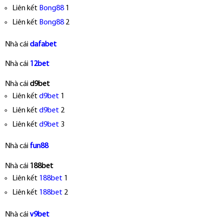
Liên kết
Bong88
1
Liên kết
Bong88
2
Nhà cái
dafabet
Nhà cái
12bet
Nhà cái
d9bet
Liên kết
d9bet
1
Liên kết
d9bet
2
Liên kết
d9bet
3
Nhà cái
fun88
Nhà cái
188bet
Liên kết
188bet
1
Liên kết
188bet
2
Nhà cái
v9bet