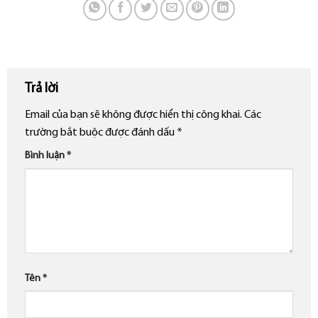
Trả lời
Email của bạn sẽ không được hiển thị công khai.
Các
trường bắt buộc được đánh dấu
*
Bình luận
*
Tên
*