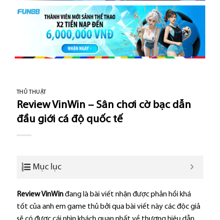
THỦ THUẬT
Review VinWin – Sân chơi cờ bạc dẫn
đầu giới cá độ quốc tế
Mục lục
Review VinWin
đang là bài viết nhận được phản hồi khá
tốt của anh em game thủ bởi qua bài viết này các độc giả
sẽ có được cái nhìn khách quan nhất về thương hiệu dẫn