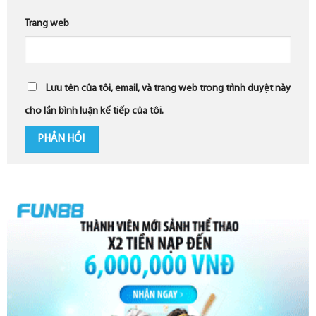
Trang web
Lưu tên của tôi, email, và trang web trong trình duyệt này
cho lần bình luận kế tiếp của tôi.