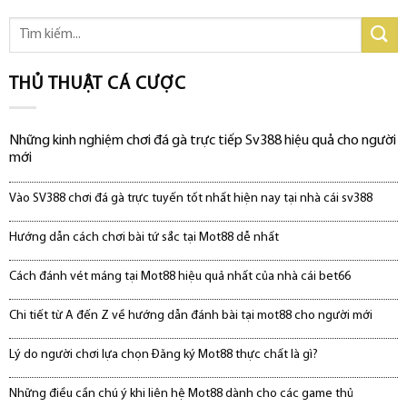
THỦ THUẬT CÁ CƯỢC
Những kinh nghiệm chơi đá gà trực tiếp Sv388 hiệu quả cho người
mới
Vào SV388 chơi đá gà trực tuyến tốt nhất hiện nay tại nhà cái sv388
Hướng dẫn cách chơi bài tứ sắc tại Mot88 dễ nhất
Cách đánh vét máng tại Mot88 hiệu quả nhất của nhà cái bet66
Chi tiết từ A đến Z về hướng dẫn đánh bài tại mot88 cho người mới
Lý do người chơi lựa chọn Đăng ký Mot88 thực chất là gì?
Những điều cần chú ý khi liên hệ Mot88 dành cho các game thủ