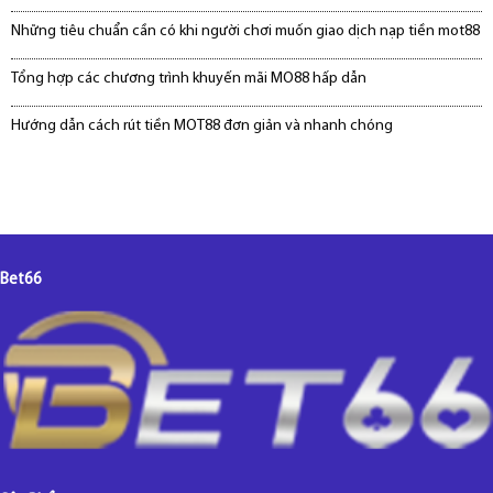
Những tiêu chuẩn cần có khi người chơi muốn giao dịch nạp tiền mot88
Tổng hợp các chương trình khuyến mãi MO88 hấp dẫn
Hướng dẫn cách rút tiền MOT88 đơn giản và nhanh chóng
Bet66