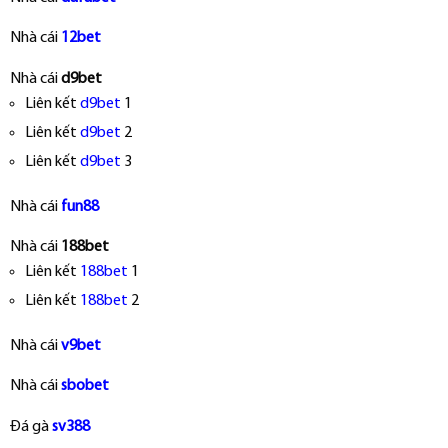
Nhà cái
12bet
Nhà cái
d9bet
Liên kết
d9bet
1
Liên kết
d9bet
2
Liên kết
d9bet
3
Nhà cái
fun88
Nhà cái
188bet
Liên kết
188bet
1
Liên kết
188bet
2
Nhà cái
v9bet
Nhà cái
sbobet
Đá gà
sv388